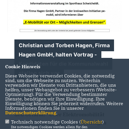
Christian und Torben Hagen, Firma
Hagen GmbH, halten Vortrag -
Kandidaten für die Kommunalwahl
Cookie Hinweis
stellen sich vor
Diese Webseite verwendet Cookies, die notwendig
sind, um die Webseite zu nutzen. Weiterhin
verwenden wir Dienste von Drittanbietern, die uns
helfen, unser Webangebot zu verbessern (Website-
Christian Bartscht, Ortsbürgermeister
Optmierung). Für die Verwendung bestimmter
und Spitzenkandidat
Dienste, benötigen wir Ihre Einwilligung. Ihre
Einwilligung können Sie jederzeit widerrufen. Weitere
der Schwicheldter Union für
Informationen finden Sie in unserer
Datenschutzerklärung
.
den Ortsrat: "Über Elektromobilität
Technisch notwendige Cookies (
Übersicht
)
bzw. die Schaffung der notwendigen
Die notwendigen Cookies werden allein für den