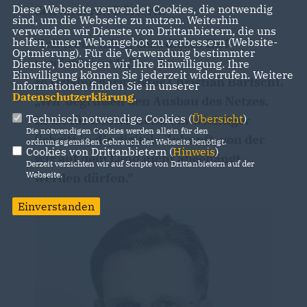
Diese Webseite verwendet Cookies, die notwendig
den anderen Dörfern.
sind, um die Webseite zu nutzen. Weiterhin
verwenden wir Dienste von Drittanbietern, die uns
helfen, unser Webangebot zu verbessern (Website-
"Ich freue mich, dass dieses Ziel
Optmierung). Für die Verwendung bestimmter
erreicht wurde,"
Dienste, benötigen wir Ihre Einwilligung. Ihre
Einwilligung können Sie jederzeit widerrufen. Weitere
so Ortsbürgermeister Christian Bartscht.
Informationen finden Sie in unserer
Datenschutzerklärung
.
Wir begrüßen den Ausbau des Netzes.
Technisch notwendige Cookies (
Übersicht
)
Es ist für Schwicheldt ein wichtiger
Die notwendigen Cookies werden allein für den
Schritt in die digitale Zukunft, von der
ordnungsgemäßen Gebrauch der Webseite benötigt.
Cookies von Drittanbietern (
Hinweis
)
wir auf dem Land nicht abgehängt
Derzeit verzichten wir auf Scripte von Drittanbietern auf der
Webseite.
werden dürfen."
Einverstanden