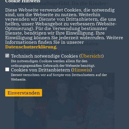
Cookie Hinweis
Gemeinschaftsgefühl. Da die Kinder-
Diese Webseite verwendet Cookies, die notwendig
Uniformen allerdings nicht zur
sind, um die Webseite zu nutzen. Weiterhin
Standard-Ausstattung gehören,
verwenden wir Dienste von Drittanbietern, die uns
helfen, unser Webangebot zu verbessern (Website-
müssen sie über Spenden finanziert
Optmierung). Für die Verwendung bestimmter
Dienste, benötigen wir Ihre Einwilligung. Ihre
werden, die eifrig gesammelt werden.
Einwilligung können Sie jederzeit widerrufen. Weitere
Informationen finden Sie in unserer
Schwicheldts Ortsbürgermeister
Datenschutzerklärung
.
Christian Bartscht unterstützt die
Technisch notwendige Cookies (
Übersicht
)
Aktion nach Kräften.
Die notwendigen Cookies werden allein für den
ordnungsgemäßen Gebrauch der Webseite benötigt.
Cookies von Drittanbietern (
Hinweis
)
Derzeit verzichten wir auf Scripte von Drittanbietern auf der
Webseite.
Einverstanden