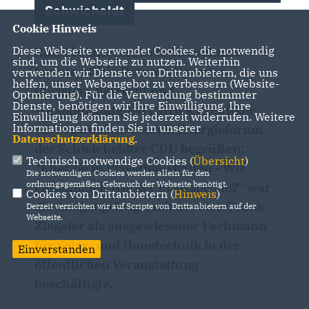
Schwicheldt
Cookie Hinweis
Diese Webseite verwendet Cookies, die notwendig
Rund 50 interessierte Teilnehmer
sind, um die Webseite zu nutzen. Weiterhin
konnten CDU-Ortsvorsitzender
verwenden wir Dienste von Drittanbietern, die uns
helfen, unser Webangebot zu verbessern (Website-
Christian Bartscht und
Optmierung). Für die Verwendung bestimmter
Dienste, benötigen wir Ihre Einwilligung. Ihre
Vorstandsmitglied Patrick Preußker
Einwilligung können Sie jederzeit widerrufen. Weitere
Informationen finden Sie in unserer
als Organisator beim 5. Energieforum
Datenschutzerklärung
.
der Schwicheldter CDU begrüßen:
Technisch notwendige Cookies (
Übersicht
)
"Energie in Privathaushalten - Wie
Die notwendigen Cookies werden allein für den
ordnungsgemäßen Gebrauch der Webseite benötigt.
entkommen wir der Preisspirale?" war
Cookies von Drittanbietern (
Hinweis
)
die Ausgangsfrage, mit der sich Frank
Derzeit verzichten wir auf Scripte von Drittanbietern auf der
Webseite.
Ziegeler als ausgewiesener Fachmann
für Solar- und Haustechnik in der
Einverstanden
öffentlichen Veranstaltung
beschäftigte.