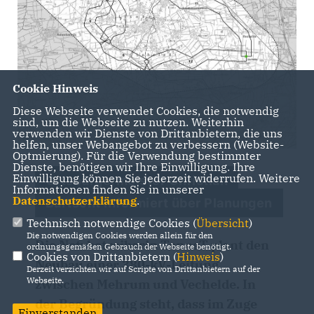
Cookie Hinweis
Diese Webseite verwendet Cookies, die notwendig
sind, um die Webseite zu nutzen. Weiterhin
verwenden wir Dienste von Drittanbietern, die uns
helfen, unser Webangebot zu verbessern (Website-
Optmierung). Für die Verwendung bestimmter
Dienste, benötigen wir Ihre Einwilligung. Ihre
Einwilligung können Sie jederzeit widerrufen. Weitere
Ortsbürgermeister Christian
Informationen finden Sie in unserer
Datenschutzerklärung
.
Bartscht informiert über Planungen
Technisch notwendige Cookies (
Übersicht
)
Die notwendigen Cookies werden allein für den
Die Netzbetreiberin TenneT plant den
ordnungsgemäßen Gebrauch der Webseite benötigt.
Cookies von Drittanbietern (
Hinweis
)
Neubau einer 380-kV-Leitung
Derzeit verzichten wir auf Scripte von Drittanbietern auf der
Webseite.
zwischen Mehrum und Vechelde. In
der Begründung steht, dass im Zuge
Einverstanden