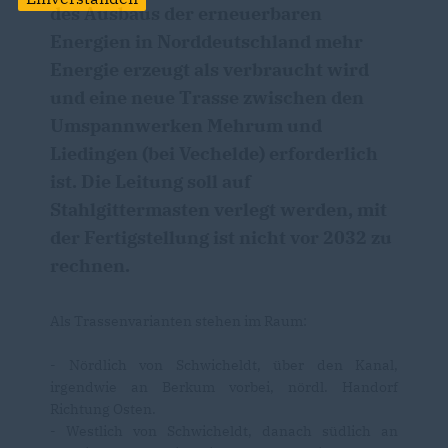
des Ausbaus der erneuerbaren
Energien in Norddeutschland mehr
Energie erzeugt als verbraucht wird
und eine neue Trasse zwischen den
Umspannwerken Mehrum und
Liedingen (bei Vechelde) erforderlich
ist. Die Leitung soll auf
Stahlgittermasten verlegt werden, mit
der Fertigstellung ist nicht vor 2032 zu
rechnen.
Als Trassenvarianten stehen im Raum:
- Nördlich von Schwicheldt, über den Kanal,
irgendwie an Berkum vorbei, nördl. Handorf
Richtung Osten.
- Westlich von Schwicheldt, danach südlich an