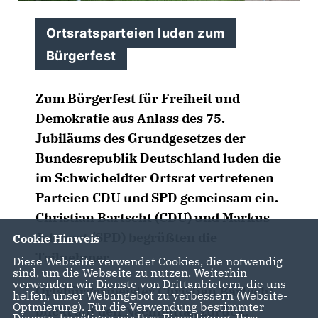
Ortsratsparteien luden zum
Bürgerfest
Zum Bürgerfest für Freiheit und
Demokratie aus Anlass des 75.
Jubiläums des Grundgesetzes der
Bundesrepublik Deutschland luden die
im Schwicheldter Ortsrat vertretenen
Parteien CDU und SPD gemeinsam ein.
Christian Bartscht (CDU) und Markus
Jakomet (SPD) begrüßten die
Cookie Hinweis
Teilnehmer.
Diese Webseite verwendet Cookies, die notwendig
sind, um die Webseite zu nutzen. Weiterhin
verwenden wir Dienste von Drittanbietern, die uns
Ortsbürgermeister Christian Bartscht
helfen, unser Webangebot zu verbessern (Website-
Optmierung). Für die Verwendung bestimmter
blickt auf den Nachmittag zurück:
Dienste, benötigen wir Ihre Einwilligung. Ihre