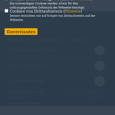
Die notwendigen Cookies werden allein für den
09.05.2018
ordnungsgemäßen Gebrauch der Webseite benötigt.
Cookies von Drittanbietern (
Hinweis
)
Derzeit verzichten wir auf Scripte von Drittanbietern auf der
Webseite.
CDU-Ortsverband Schwicheldt
Einverstanden
IMPRESSUM
DATENSCHUTZ
KONTAKT
CDU Kreisverband Peine
CDU Niedersachsen
CDU Deutschlands
@2026 CDU-Ortsverband
Realisation: Sharkness Media
Schwicheldt
GmbH & Co. KG
Alle Rechte vorbehalten.