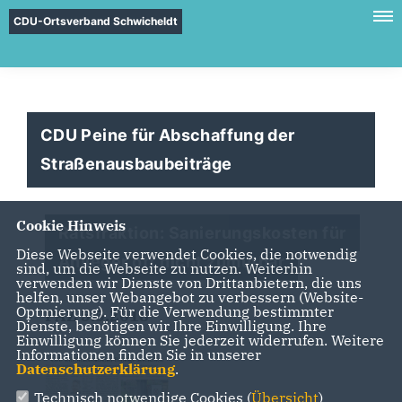
CDU-Ortsverband Schwicheldt
CDU Peine für Abschaffung der
Straßenausbaubeiträge
Cookie Hinweis
Ratsfraktion: Sanierungskosten für
Diese Webseite verwendet Cookies, die notwendig
Anlieger oft nicht zumutbar
sind, um die Webseite zu nutzen. Weiterhin
verwenden wir Dienste von Drittanbietern, die uns
helfen, unser Webangebot zu verbessern (Website-
Optmierung). Für die Verwendung bestimmter
PAZ 5.5.2018
Dienste, benötigen wir Ihre Einwilligung. Ihre
Einwilligung können Sie jederzeit widerrufen. Weitere
Informationen finden Sie in unserer
Datenschutzerklärung
.
Technisch notwendige Cookies (
Übersicht
)